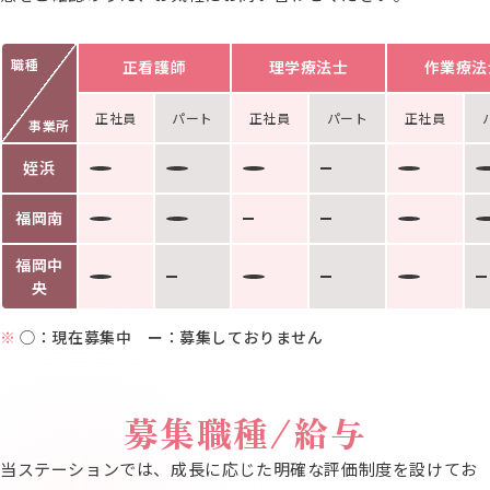
職種
正看護師
理学療法士
作業療法
正社員
パート
正社員
パート
正社員
事業所
姪浜
福岡南
福岡中
央
※
◯︎：現在募集中 ー：募集しておりません
募集職種/給与
当ステーションでは、成長に応じた明確な評価制度を設けてお